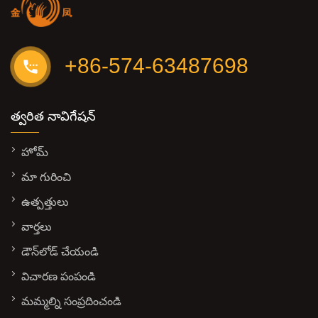
+86-574-63487698
త్వరిత నావిగేషన్
హోమ్
మా గురించి
ఉత్పత్తులు
వార్తలు
డౌన్‌లోడ్ చేయండి
విచారణ పంపండి
మమ్మల్ని సంప్రదించండి