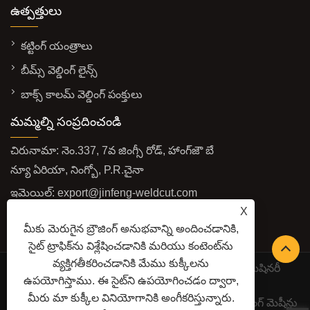
ఉత్పత్తులు
కట్టింగ్ యంత్రాలు
బీమ్స్ వెల్డింగ్ లైన్స్
బాక్స్ కాలమ్ వెల్డింగ్ పంక్తులు
మమ్మల్ని సంప్రదించండి
చిరునామా: నెం.337, 7వ జింగ్సీ రోడ్, హాంగ్‌జౌ బే
న్యూ ఏరియా, నింగ్బో, P.R.చైనా
ఇమెయిల్:
export@jinfeng-weldcut.com
X
ఫ్యాక్స్: +86-574-63487678
మీకు మెరుగైన బ్రౌజింగ్ అనుభవాన్ని అందించడానికి,
TEL:
+86-574-63487698
సైట్ ట్రాఫిక్‌ను విశ్లేషించడానికి మరియు కంటెంట్‌ను
వ్యక్తిగతీకరించడానికి మేము కుక్కీలను
కాపీరైట్ © 2022 నింగ్బో జిన్‌ఫెంగ్ వెల్డింగ్ మరియు కట్టింగ్ మెషినరీ
ఉపయోగిస్తాము. ఈ సైట్‌ని ఉపయోగించడం ద్వారా,
మాన్యుఫ్యాక్చర్ కో., లిమిటెడ్ -
మీరు మా కుక్కీల వినియోగానికి అంగీకరిస్తున్నారు.
కట్టింగ్ మెషీన్లు, ప్రొఫైల్ రోబోట్ కట్టింగ్ లైన్, CNC ప్లాస్మా కట్టింగ్ మెషీన్లు