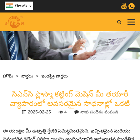
తెలుగు
హోమ్
>
వార్తలు
>
ఇండస్ట్రీ వార్తలు
సిఎన్‌సి ప్లాస్మా కట్టింగ్ మెషిన్ మీ తయారీ
వ్యాపారంలో అవసరమైన సాధనాల్లో ఒకటి
2025-02-25
4
నాకు సందేశం పంపండి
ఈ యంత్రం మీ ఉత్పత్తి శ్రేణికి సమర్థవంతమైన, ఖచ్చితమైన మరియు
నమ్మదగిన కట్టింగ్ పరిష్కారాలను అందించడానికి అధునాతన సాంకేతిక