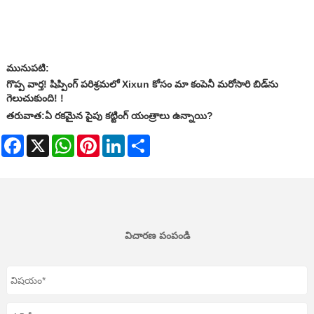
మునుపటి:
గొప్ప వార్త! షిప్పింగ్ పరిశ్రమలో Xixun కోసం మా కంపెనీ మరోసారి బిడ్‌ను
గెలుచుకుంది! !
తరువాత:
ఏ రకమైన పైపు కట్టింగ్ యంత్రాలు ఉన్నాయి?
Facebook
X
WhatsApp
Pinterest
LinkedIn
Share
విచారణ పంపండి