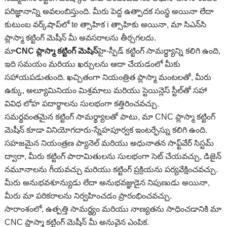
పరిజ్ఞానాన్ని అవలంబిస్తుంది. మీరు పెద్ద ఉత్పాదక సంస్థ అయినా లేదా
కుటుంబ వర్క్‌షాప్‌లో te త్సాహిక i త్సాహికు అయినా, మా సిఎన్‌సి
ప్లాస్మా కట్టింగ్ మెషీన్ మీ అవసరాలను తీర్చగలదు.
మా
CNC ప్లాస్మా కట్టింగ్ మెషిన్
హై-స్పీడ్ కట్టింగ్ సామర్థ్యాన్ని కలిగి ఉంది,
ఇది సమయం మరియు ఖర్చులను ఆదా చేయడంలో మీకు
సహాయపడుతుంది. ఖచ్చితంగా నియంత్రిత ప్లాస్మా మంటలతో, మీరు
ఉక్కు, అల్యూమినియం మిశ్రమాలు మరియు స్టెయిన్లెస్ స్టీల్‌తో సహా
వివిధ లోహ పదార్థాలను సులభంగా కత్తిరించవచ్చు.
సమర్థవంతమైన కట్టింగ్ సామర్థ్యాలతో పాటు, మా CNC ప్లాస్మా కట్టింగ్
మెషీన్ కూడా వినియోగదారు-స్నేహపూర్వక ఇంటర్ఫేస్ను కలిగి ఉంది.
సహజమైన నియంత్రణ ప్యానెల్ మరియు అధునాతన సాఫ్ట్‌వేర్ సిస్టమ్
ద్వారా, మీరు కట్టింగ్ పారామితులను సులభంగా సెట్ చేయవచ్చు, డిజైన్
నమూనాలను గీయవచ్చు మరియు కట్టింగ్ ప్రక్రియను పర్యవేక్షించవచ్చు.
మీరు అనుభవశూన్యుడు లేదా అనుభవజ్ఞుడైన నిపుణుడు అయినా,
మీరు మా పరికరాలను నిర్వహించడం ప్రారంభించవచ్చు.
సారాంశంలో, ఉత్పత్తి సామర్థ్యం మరియు నాణ్యతను సాధించడానికి మా
CNC ప్లాస్మా కట్టింగ్ మెషీన్ మీ అనువైన ఎంపిక.