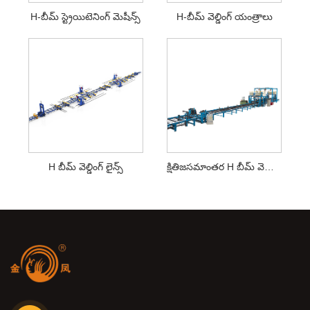
H-బీమ్ స్ట్రెయిటెనింగ్ మెషీన్స్
H-బీమ్ వెల్డింగ్ యంత్రాలు
H బీమ్ వెల్డింగ్ లైన్స్
క్షితిజసమాంతర H బీమ్ వెల్డింగ్ లైన్స్