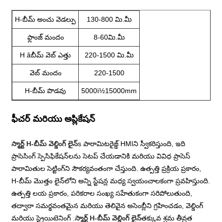
H-బీమ్ అంచు వెడల్పు
130-800 మి.మీ
ఫ్లాంజ్ మందం
8-60మి.మీ
H âబీమ్ వెబ్ ఎత్తు
220-1500 మి.మీ
వెబ్ మందం
220-1500
H-బీమ్ పొడవు
5000ï½15000mm
ఫీచర్ మరియు అప్లికేషన్
స్మార్ట్ H-బీమ్ వెల్డింగ్ లైన్
s పారామిటరైజ్డ్ HMIని స్వీకరిస్తుంది, ఇది
ప్రాసెసింగ్ స్పెసిఫికేషన్‌లను సెటప్ చేయడానికి మరియు వివిధ ప్రాసెస్
పారామితుల సెట్టింగ్‌ని సౌకర్యవంతంగా చేస్తుంది. ఉత్పత్తి ప్రక్రియ ప్రకారం,
H-బీమ్ మొత్తం లైన్‌లోని అన్ని స్టేషన్ల మధ్య స్వయంచాలకంగా ప్రవహిస్తుంది.
ఉత్పత్తి లయ ప్రకారం, పరికరాల సంఖ్య సహేతుకంగా సరిపోలుతుంది,
తద్వారా సమర్థవంతమైన మరియు తెలివైన అసెంబ్లీని గ్రహించడం, వెల్డింగ్
మరియు స్ట్రెయిటెనింగ్ .
స్మార్ట్ H-బీమ్ వెల్డింగ్ లైన్
తక్కువ శ్రమ తీవ్రత