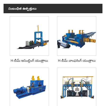
సంబంధిత ఉత్పత్తులు
H-బీమ్ అసెంబ్లింగ్ యంత్రాలు
H-బీమ్ చాంఫరింగ్ యంత్రాలు