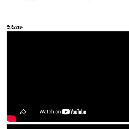
వీడియో