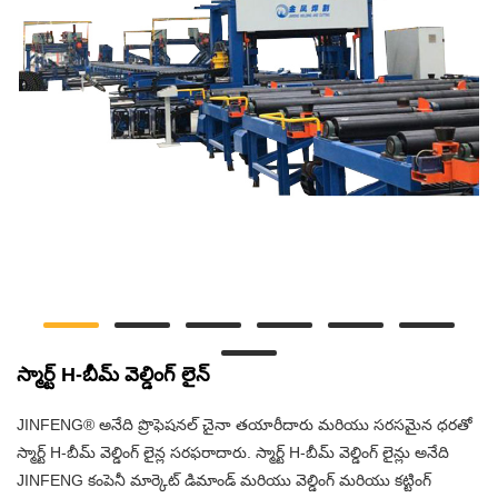
స్మార్ట్ H-బీమ్ వెల్డింగ్ లైన్
JINFENG® అనేది ప్రొఫెషనల్ చైనా తయారీదారు మరియు సరసమైన ధరతో
స్మార్ట్ H-బీమ్ వెల్డింగ్ లైన్ల సరఫరాదారు. స్మార్ట్ H-బీమ్ వెల్డింగ్ లైన్లు అనేది
JINFENG కంపెనీ మార్కెట్ డిమాండ్ మరియు వెల్డింగ్ మరియు కట్టింగ్