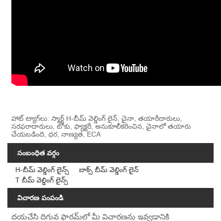
హాట్ ట్యాగ్‌లు: స్మార్ట్ H-బీమ్ వెల్డింగ్ లైన్, చైనా, తయారీదారులు,
సరఫరాదారులు, టోకు, ఫ్యాక్టరీ, అనుకూలీకరించిన, చైనాలో తయారు
చేయబడింది, ధర, నాణ్యత, ECA
సంబంధిత వర్గం
H-బీమ్ వెల్డింగ్ లైన్స్
బాక్స్ బీమ్ వెల్డింగ్ లైన్
T బీమ్ వెల్డింగ్ లైన్స్
విచారణ పంపండి
దయచేసి దిగువ ఫారమ్‌లో మీ విచారణను ఇవ్వడానికి