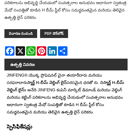
పరికరాలను అభివృద్ధి చేయడంలో సంవత్సరాల అనుభవం ఆధారంగా స్వతంత్ర
మేధో సంపత్తితో కూడిన H బీమ్ స్టీల్ కోసం సమర్థవంతమైన మరియు తెలివైన
ఉత్పత్తి లైన్ పరికరం.
విచారణ పంపండి
PDF డౌన్‌లోడ్
Facebook
X
WhatsApp
Pinterest
LinkedIn
Share
ఉత్పత్తి వివరణ
JINFENG® యొక్క ప్రొఫెషనల్ చైనా తయారీదారు మరియు
సరఫరాదారు
స్మార్ట్ H-బీమ్ వెల్డింగ్ లైన్
సరసమైన ధరతో రు. ది
స్మార్ట్ H-బీమ్
వెల్డింగ్ లైన్
s అనేది JINFENG కంపెనీ మార్కెట్ డిమాండ్ మరియు వెల్డింగ్
మరియు కట్టింగ్ పరికరాలను అభివృద్ధి చేయడంలో సంవత్సరాల అనుభవం
ఆధారంగా స్వతంత్ర మేధో సంపత్తితో కూడిన H బీమ్ స్టీల్ కోసం
సమర్థవంతమైన మరియు తెలివైన ఉత్పత్తి లైన్ పరికరం.
స్పెసిఫికేషన్లు