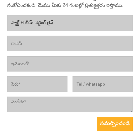
సంకోచించకండి. మేము మీకు 24 గంటల్లో ప్రత్యుత్తరం ఇస్తాము.