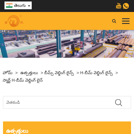
తెలుగు
హోమ్
>
ఉత్పత్తులు
>
బీమ్స్ వెల్డింగ్ లైన్స్
>
H-బీమ్ వెల్డింగ్ లైన్స్
>
స్మార్ట్ H-బీమ్ వెల్డింగ్ లైన్
ఉత్పత్తులు