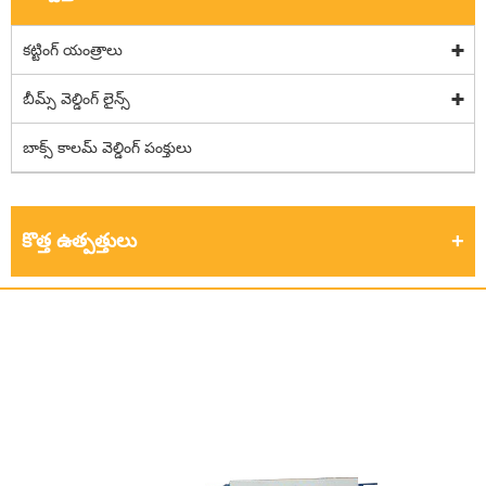
కట్టింగ్ యంత్రాలు
బీమ్స్ వెల్డింగ్ లైన్స్
బాక్స్ కాలమ్ వెల్డింగ్ పంక్తులు
కొత్త ఉత్పత్తులు