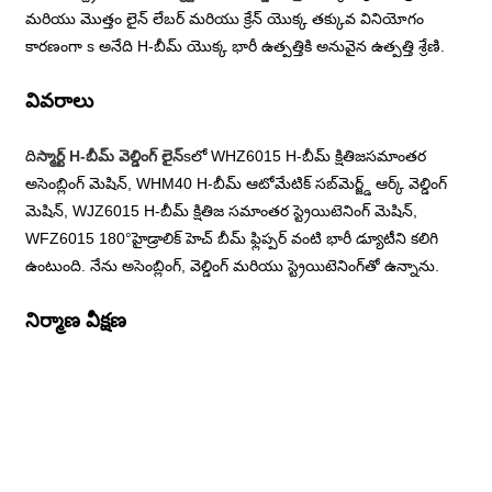
మరియు మొత్తం లైన్ లేబర్ మరియు క్రేన్ యొక్క తక్కువ వినియోగం
కారణంగా s అనేది H-బీమ్ యొక్క భారీ ఉత్పత్తికి అనువైన ఉత్పత్తి శ్రేణి.
వివరాలు
ది
స్మార్ట్ H-బీమ్ వెల్డింగ్ లైన్
sలో WHZ6015 H-బీమ్ క్షితిజసమాంతర
అసెంబ్లింగ్ మెషిన్, WHM40 H-బీమ్ ఆటోమేటిక్ సబ్‌మెర్జ్డ్ ఆర్క్ వెల్డింగ్
మెషిన్, WJZ6015 H-బీమ్ క్షితిజ సమాంతర స్ట్రెయిటెనింగ్ మెషిన్,
WFZ6015 180°హైడ్రాలిక్ హెచ్ బీమ్ ఫ్లిప్పర్ వంటి భారీ డ్యూటీని కలిగి
ఉంటుంది. నేను అసెంబ్లింగ్, వెల్డింగ్ మరియు స్ట్రెయిటెనింగ్‌తో ఉన్నాను.
నిర్మాణ వీక్షణ