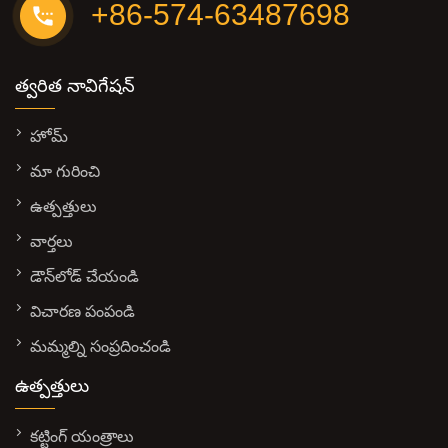
+86-574-63487698
త్వరిత నావిగేషన్
హోమ్
మా గురించి
ఉత్పత్తులు
వార్తలు
డౌన్‌లోడ్ చేయండి
విచారణ పంపండి
మమ్మల్ని సంప్రదించండి
ఉత్పత్తులు
కట్టింగ్ యంత్రాలు