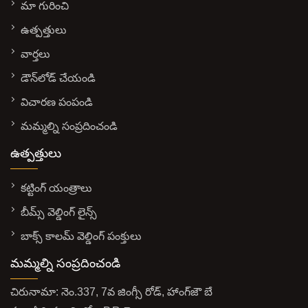
మా గురించి
ఉత్పత్తులు
వార్తలు
డౌన్‌లోడ్ చేయండి
విచారణ పంపండి
మమ్మల్ని సంప్రదించండి
ఉత్పత్తులు
కట్టింగ్ యంత్రాలు
బీమ్స్ వెల్డింగ్ లైన్స్
బాక్స్ కాలమ్ వెల్డింగ్ పంక్తులు
మమ్మల్ని సంప్రదించండి
చిరునామా: నెం.337, 7వ జింగ్సీ రోడ్, హాంగ్‌జౌ బే