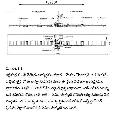
2. ఎంపిక 1:
కస్టమర్ల నుండి వేర్వేరు అభ్యర్థనల ప్రకారం, మేము Thezhj3-in 1 h బీమ్
వెల్డింగ్ లైన్ల కోసం కాన్ఫిగరేషన్‌ను కూడా ఈ క్రింది విధంగా అందిస్తాము:
ప్రామాణిక 3-ఇన్ -1 హెచ్ బీమ్ వెల్డింగ్ లైన్ల ఆధారంగా, వెబ్-లోడర్ యొక్క
ఒక సమితిని జోడించండి, ఇది 4 పిసిల మాగ్నెట్ లోడింగ్ ఆర్మ్ మరియు వెబ్
మద్దతుదారు యొక్క 4 పిసిల యొక్క ప్రతి వెబ్ లోడింగ్ ఆర్మ్ స్టీల్ వెబ్
ప్లేట్‌ను పట్టుకోవటానికి 2 పిసిల మాగ్నెట్ ఉంటుంది.