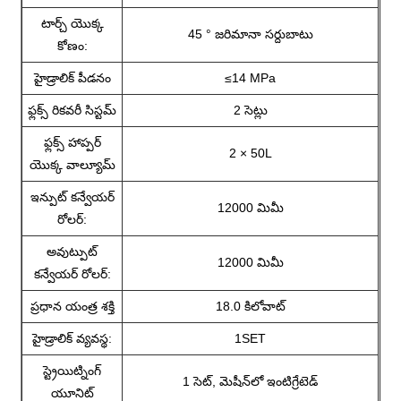
టార్చ్ యొక్క
45 ° జరిమానా సర్దుబాటు
కోణం:
హైడ్రాలిక్ పీడనం
≤14 MPa
ఫ్లక్స్ రికవరీ సిస్టమ్
2 సెట్లు
ఫ్లక్స్ హాప్పర్
2 × 50L
యొక్క వాల్యూమ్
ఇన్పుట్ కన్వేయర్
12000 మిమీ
రోలర్:
అవుట్పుట్
12000 మిమీ
కన్వేయర్ రోలర్:
ప్రధాన యంత్ర శక్తి
18.0 కిలోవాట్
హైడ్రాలిక్ వ్యవస్థ:
1SET
స్ట్రెయిట్నింగ్
1 సెట్, మెషీన్‌లో ఇంటిగ్రేటెడ్
యూనిట్