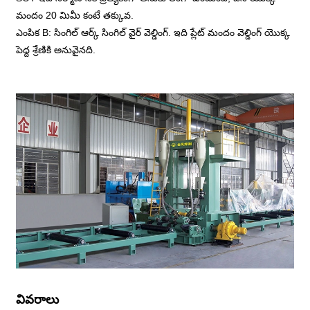
మందం 20 మిమీ కంటే తక్కువ.
ఎంపిక B: సింగిల్ ఆర్క్ సింగిల్ వైర్ వెల్డింగ్. ఇది ప్లేట్ మందం వెల్డింగ్ యొక్క
పెద్ద శ్రేణికి అనువైనది.
వివరాలు