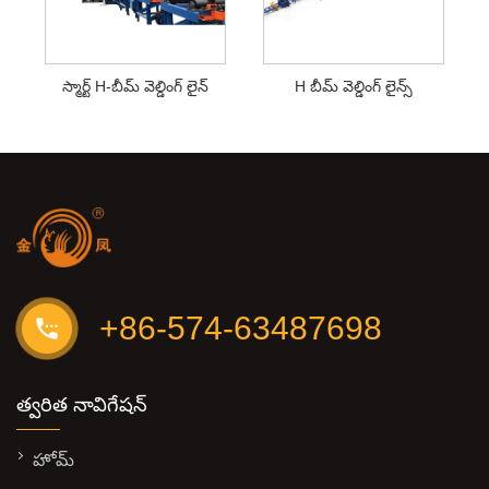
స్మార్ట్ H-బీమ్ వెల్డింగ్ లైన్
H బీమ్ వెల్డింగ్ లైన్స్
+86-574-63487698
త్వరిత నావిగేషన్
హోమ్