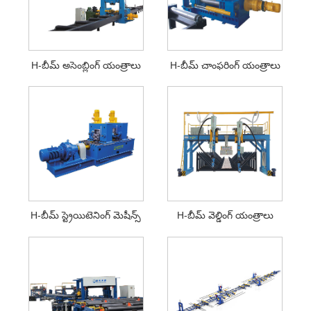
H-బీమ్ అసెంబ్లింగ్ యంత్రాలు
H-బీమ్ చాంఫరింగ్ యంత్రాలు
H-బీమ్ స్ట్రెయిటెనింగ్ మెషీన్స్
H-బీమ్ వెల్డింగ్ యంత్రాలు