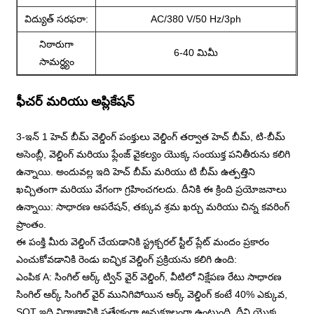
విద్యుత్ సరఫరా:
AC/380 V/50 Hz/3ph
నిఠారుగా
6-40 మిమీ
సామర్ధ్యం
ఫీచర్ మరియు అప్లికేషన్
3-ఇన్ 1 హెచ్ బీమ్ వెల్డింగ్ పంక్తులు వెల్డింగ్ తర్వాత హెచ్ బీమ్, టి-బీమ్
అసెంబ్లీ, వెల్డింగ్ మరియు ఫ్లేంజ్ వైకల్యం యొక్క సంయుక్త పనితీరును కలిగి
ఉన్నాయి. అందువల్ల ఇది హెచ్ బీమ్ మరియు టి బీమ్ ఉత్పత్తిని
ఖచ్చితంగా మరియు వేగంగా గ్రహించగలదు. దీనికి ఈ క్రింది ప్రయోజనాలు
ఉన్నాయి: సాధారణ ఆపరేషన్, తక్కువ శ్రమ ఖర్చు మరియు చిన్న కవరింగ్
ప్రాంతం.
ఈ పంక్తి మీరు వెల్డింగ్ చేయడానికి స్ట్రక్చరల్ స్టీల్ ప్లేట్ మందం ప్రకారం
ఎంచుకోవడానికి రెండు ఐచ్ఛిక వెల్డింగ్ ప్రక్రియను కలిగి ఉంది:
ఎంపిక A: సింగిల్ ఆర్క్ ట్విన్ వైర్ వెల్డింగ్, వీటిలో నిక్షేపణ రేటు సాధారణ
సింగిల్ ఆర్క్ సింగిల్ వైర్ మునిగిపోయిన ఆర్క్ వెల్డింగ్ కంటే 40% ఎక్కువ,
SOT ఇది నిర్మాణానికి ప్రత్యేకంగా అనుకూలంగా ఉంటుంది, దీని యొక్క