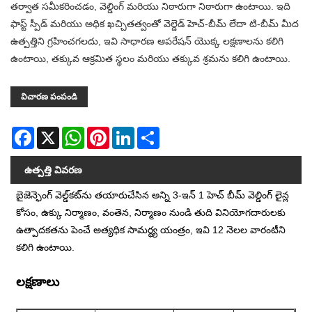
తర్వాత సమీకరించడం, వెల్డింగ్ మరియు నిఠారుగా నిఠారుగా ఉంటాయి. ఇది
ఫాస్ట్ స్పీడ్ మరియు అధిక ఖచ్చితత్వంతో వెల్డెడ్ హెచ్-బీమ్ లేదా టి-బీమ్ మీద
ఉత్పత్తిని గ్రహించగలదు, ఇవి సాధారణ ఆపరేషన్ యొక్క లక్షణాలను కలిగి
ఉంటాయి, తక్కువ ఆక్రమిత స్థలం మరియు తక్కువ శ్రమను కలిగి ఉంటాయి.
విచారణ పంపండి
Facebook
X
WhatsApp
Pinterest
LinkedIn
Share
ఉత్పత్తి వివరణ
బైజెన్ఫెంగ్ వెల్డ్‌కట్‌ను తయారుచేసిన అన్ని 3-ఇన్ 1 హెచ్ బీమ్ వెల్డింగ్ లైన్ల
కోసం, ఉక్కు నిర్మాణం, వంతెన, నిర్మాణం నుండి తుది వినియోగదారులకు
ఉత్పాదకతను పెంచే అత్యధిక సామర్థ్య యంత్రం, ఇవి 12 నెలల వారంటీని
కలిగి ఉంటాయి.
లక్షణాలు