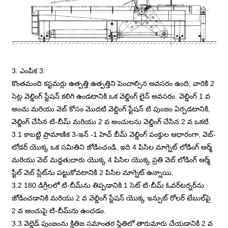
3. ఎంపిక 3:
కొంతమంది కస్టమర్లు ఉత్పత్తి ఉత్పత్తిని పెంచాల్సిన అవసరం ఉంది, వారికి 2
సెట్ల వెల్డింగ్ స్టేషన్ కలిగి ఉండటానికి ఒక వెల్డింగ్ లైన్ అవసరం. వెల్డింగ్ 1 వ
అంచు మరియు వెబ్ కోసం మొదటి వెల్డింగ్ స్టేషన్ టి పుంజం ఏర్పడటానికి,
వెల్డింగ్ చేసిన టి-బీమ్ మరియు 2 వ అంచులను వెల్డింగ్ చేసిన 2 వ ఒకటి.
3.1 కాబట్టి ప్రామాణిక 3-ఇన్ -1 హెచ్ బీమ్ వెల్డింగ్ పంక్తుల ఆధారంగా, వెబ్-
లోడర్ యొక్క ఒక సమితిని జోడించండి, ఇది 4 పిసిల మాగ్నెట్ లోడింగ్ ఆర్మ్
మరియు వెబ్ మద్దతుదారు యొక్క 4 పిసిల యొక్క ప్రతి వెబ్ లోడింగ్ ఆర్మ్
స్టీల్ వెబ్ ప్లేట్‌ను పట్టుకోవటానికి 2 పిసిల మాగ్నెట్ ఉన్నాయి.
3.2 180 డిగ్రీలలో టి-బీమ్‌ను తిప్పడానికి 1 సెట్ టి-బీమ్ ఓవర్‌టర్నర్‌ను
జోడించడానికి మరియు 2 వ వెల్డింగ్ స్టేషన్ యొక్క ఇన్పుట్ రోలర్ టేబుల్‌పై
2 వ అంచుపై టి-బీమ్‌ను ఉంచడం.
3.3 వెల్డెడ్ పుంజంను క్షితిజ సమాంతర స్థితిలో తారుమారు చేయడానికి 2 వ