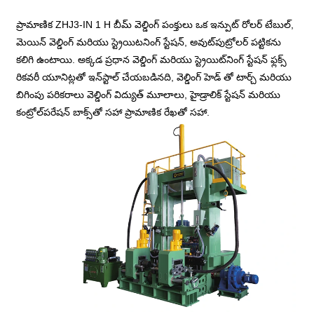
ప్రామాణిక ZHJ3-IN 1 H బీమ్ వెల్డింగ్ పంక్తులు ఒక ఇన్పుట్ రోలర్ టేబుల్,
మెయిన్ వెల్డింగ్ మరియు స్ట్రెయిటనింగ్ స్టేషన్, అవుట్‌పుట్రోలర్ పట్టికను
కలిగి ఉంటాయి. అక్కడ ప్రధాన వెల్డింగ్ మరియు స్ట్రెయిట్‌నింగ్ స్టేషన్ ఫ్లక్స్
రికవరీ యూనిట్లతో ఇన్‌స్టాల్ చేయబడినది, వెల్డింగ్ హెడ్ తో టార్చ్ మరియు
బిగింపు పరికరాలు వెల్డింగ్ విద్యుత్ మూలాలు, హైడ్రాలిక్ స్టేషన్ మరియు
కంట్రోల్‌పరేషన్ బాక్స్‌తో సహా ప్రామాణిక రేఖతో సహా.