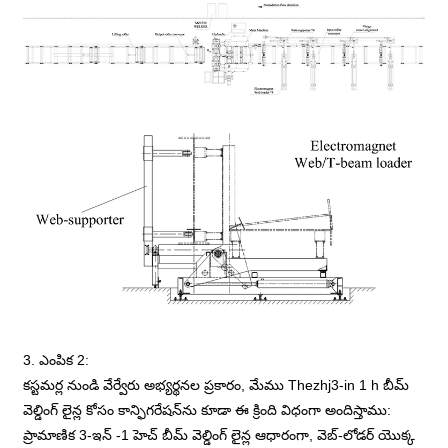
3. ఎంపిక 2:
కస్టమర్ల నుండి వేర్వేరు అభ్యర్థనల ప్రకారం, మేము Thezhj3-in 1 h బీమ్
వెల్డింగ్ లైన్ల కోసం కాన్ఫిగరేషన్‌ను కూడా ఈ క్రింది విధంగా అందిస్తాము:
ప్రామాణిక 3-ఇన్ -1 హెచ్ బీమ్ వెల్డింగ్ లైన్ల ఆధారంగా, వెబ్-లోడర్ యొక్క