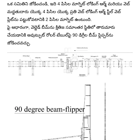
ఒక సమితిని జోడించండి, ఇది 4 పిసిల మాగ్నెట్ లోడింగ్ ఆర్మ్ మరియు వెబ్
మద్దతుదారు యొక్క 4 పిసిల యొక్క ప్రతి వెబ్ లోడింగ్ ఆర్మ్ స్టీల్ వెబ్
ప్లేట్‌ను పట్టుకోవటానికి 2 పిసిల మాగ్నెట్ ఉంటుంది.
పై ఆధారంగా, వెల్డెడ్ బీమ్‌ను క్షితిజ సమాంతర స్థితిలో తారుమారు
చేయడానికి అవుట్పుట్ రోలర్ టేబుల్‌పై 90 డిగ్రీల బీమ్ ఫ్లిప్పర్‌ను
జోడించవచ్చు.