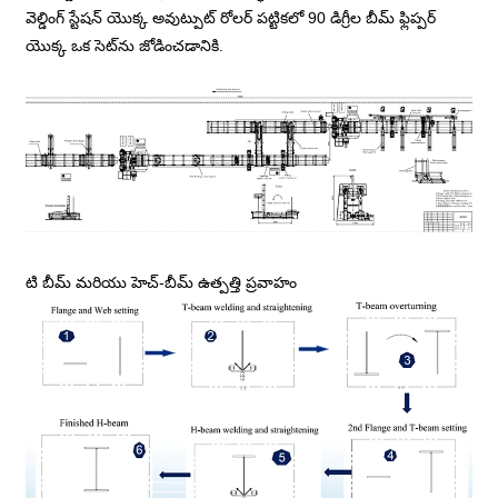
వెల్డింగ్ స్టేషన్ యొక్క అవుట్పుట్ రోలర్ పట్టికలో 90 డిగ్రీల బీమ్ ఫ్లిప్పర్
యొక్క ఒక సెట్‌ను జోడించడానికి.
టి బీమ్ మరియు హెచ్-బీమ్ ఉత్పత్తి ప్రవాహం