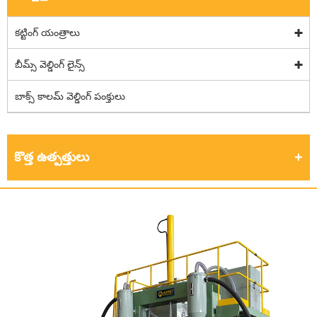
కట్టింగ్ యంత్రాలు
బీమ్స్ వెల్డింగ్ లైన్స్
బాక్స్ కాలమ్ వెల్డింగ్ పంక్తులు
కొత్త ఉత్పత్తులు