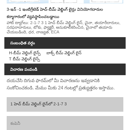
3-ఇన్ -1 ఇంటిగ్రేటెడ్ హెచ్-బీమ్ వెల్డింగ్ లైన్లు వినియోగదారుల
కర్మాగారంలో వ్యవస్థాపించబడ్డాయి
హాట్ ట్యాగ్‌లు: 2-1-7 3 1 హెచ్ బీమ్ వెల్డింగ్ లైన్, చైనా, తయారీదారులు,
సరఫరాదారులు, టోకు, ఫ్యాక్టరీ, అనుకూలీకరించిన, చైనాలో తయారు
చేయబడింది, ధర, నాణ్యత, ECA
సంబంధిత వర్గం
H-బీమ్ వెల్డింగ్ లైన్స్
బాక్స్ బీమ్ వెల్డింగ్ లైన్
T బీమ్ వెల్డింగ్ లైన్స్
విచారణ పంపండి
దయచేసి దిగువ ఫారమ్‌లో మీ విచారణను ఇవ్వడానికి
సంకోచించకండి. మేము మీకు 24 గంటల్లో ప్రత్యుత్తరం ఇస్తాము.