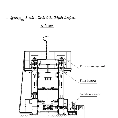
1. స్టాండర్డ్జ్జ్ 3-ఇన్ 1 హెచ్ బీమ్ వెల్డింగ్ పంక్తులు