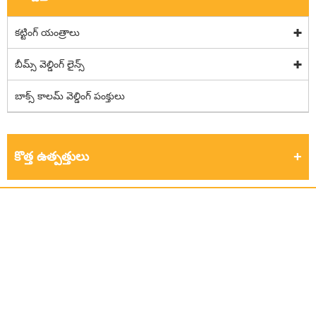
కట్టింగ్ యంత్రాలు
బీమ్స్ వెల్డింగ్ లైన్స్
బాక్స్ కాలమ్ వెల్డింగ్ పంక్తులు
కొత్త ఉత్పత్తులు