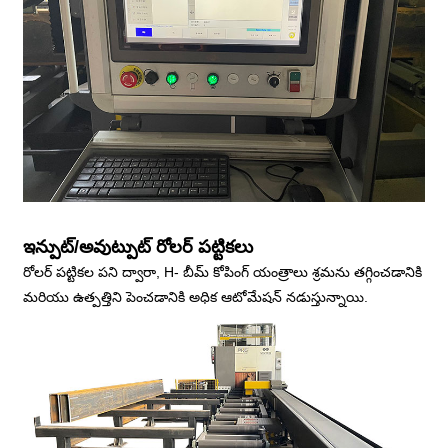
ఇన్పుట్/అవుట్పుట్ రోలర్ పట్టికలు
రోలర్ పట్టికల పని ద్వారా, H- బీమ్ కోపింగ్ యంత్రాలు శ్రమను తగ్గించడానికి
మరియు ఉత్పత్తిని పెంచడానికి అధిక ఆటోమేషన్ నడుస్తున్నాయి.