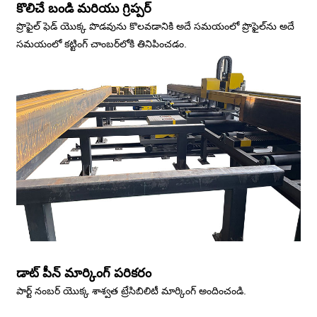
కొలిచే బండి మరియు గ్రిప్పర్
ప్రొఫైల్ ఫెడ్ యొక్క పొడవును కొలవడానికి అదే సమయంలో ప్రొఫైల్‌ను అదే
సమయంలో కట్టింగ్ చాంబర్‌లోకి తినిపించడం.
డాట్ పీన్ మార్కింగ్ పరికరం
పార్ట్ నంబర్ యొక్క శాశ్వత ట్రేసిబిలిటీ మార్కింగ్ అందించండి.