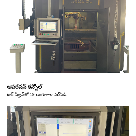
ఆపరేషన్ కన్సోల్
టచ్ స్క్రీన్‌తో 19 అంగుళాల ఎల్‌సిడి.