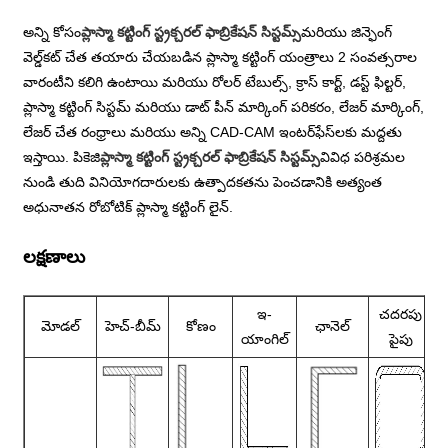
అన్ని కోసం
ప్లాస్మా కట్టింగ్ స్ట్రక్చరల్ ఫాబ్రికేషన్ సిస్టమ్స్
మరియు జిన్ఫెంగ్
వెల్డ్‌కట్ చేత తయారు చేయబడిన ప్లాస్మా కట్టింగ్ యంత్రాలు 2 సంవత్సరాల
వారంటీని కలిగి ఉంటాయి మరియు రోలర్ టేబుల్స్, క్రాస్ కార్ట్, డస్ట్ ఫిల్టర్,
ప్లాస్మా కట్టింగ్ సిస్టమ్ మరియు డాట్ పీన్ మార్కింగ్ పరికరం, లేజర్ మార్కింగ్,
లేజర్ చేత రంధ్రాలు మరియు అన్ని CAD-CAM ఇంటర్‌ఫేస్‌లకు మద్దతు
ఇస్తాయి. పికెజి
ప్లాస్మా కట్టింగ్ స్ట్రక్చరల్ ఫాబ్రికేషన్ సిస్టమ్స్
వివిధ పరిశ్రమల
నుండి తుది వినియోగదారులకు ఉత్పాదకతను పెంచడానికి అత్యంత
అధునాతన రోబోటిక్ ప్లాస్మా కట్టింగ్ లైన్.
లక్షణాలు
ఇ-
చదరపు
మోడల్
హెచ్-బీమ్
కోణం
ఛానెల్
ప
యాంగిల్
పైపు