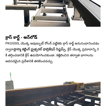
క్రాస్ కార్ట్ - అన్‌లోడ్
PKG500L యొక్క అవుట్పుట్ రోలర్ పట్టికకు క్రాస్ కార్ట్ అనుసంధానించడం
ద్వారా
ప్లాస్మా కట్టింగ్ స్ట్రక్చరల్ ఫాబ్రికేషన్ సిస్టమ్స్
, క్రేన్ యొక్క ప్రమాదాన్ని 0
కి తగ్గించడానికి క్రేన్ ఉపయోగించకుండా, కత్తిరించిన తర్వాత భాగాలను
అవసరమైన ప్రదేశానికి తరలించవచ్చు.