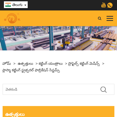
తెలుగు
హోమ్
>
ఉత్పత్తులు
>
కట్టింగ్ యంత్రాలు
>
ప్రొఫైల్స్ కట్టింగ్ మెషీన్స్
>
ప్లాస్మా కట్టింగ్ స్ట్రక్చరల్ ఫాబ్రికేషన్ సిస్టమ్స్
ఉత్పత్తులు