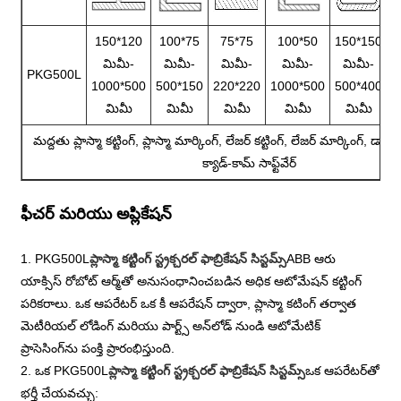
1
150*120
100*75
75*75
100*50
150*150
మిమీ-
మిమీ-
మిమీ-
మిమీ-
మిమీ-
PKG500L
1000*500
500*150
220*220
1000*500
500*400
మిమీ
మిమీ
మిమీ
మిమీ
మిమీ
మద్దతు ప్లాస్మా కట్టింగ్, ప్లాస్మా మార్కింగ్, లేజర్ కట్టింగ్, లేజర్ మార్కింగ్, డాట్ 
క్యాడ్-కామ్ సాఫ్ట్‌వేర్
ఫీచర్ మరియు అప్లికేషన్
1. PKG500L
ప్లాస్మా కట్టింగ్ స్ట్రక్చరల్ ఫాబ్రికేషన్ సిస్టమ్స్
ABB ఆరు
యాక్సిస్ రోబోట్ ఆర్మ్‌తో అనుసంధానించబడిన అధిక ఆటోమేషన్ కట్టింగ్
పరికరాలు. ఒక ఆపరేటర్ ఒక కీ ఆపరేషన్ ద్వారా, ప్లాస్మా కటింగ్ తర్వాత
మెటీరియల్ లోడింగ్ మరియు పార్ట్స్ అన్‌లోడ్ నుండి ఆటోమేటిక్
ప్రాసెసింగ్‌ను పంక్తి ప్రారంభిస్తుంది.
2. ఒక PKG500L
ప్లాస్మా కట్టింగ్ స్ట్రక్చరల్ ఫాబ్రికేషన్ సిస్టమ్స్
ఒక ఆపరేటర్‌తో
భర్తీ చేయవచ్చు: