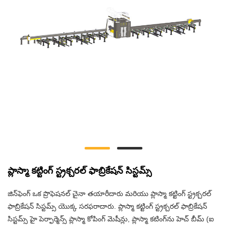
ప్లాస్మా కట్టింగ్ స్ట్రక్చరల్ ఫాబ్రికేషన్ సిస్టమ్స్
జిన్‌ఫెంగ్ ఒక ప్రొఫెషనల్ చైనా తయారీదారు మరియు ప్లాస్మా కట్టింగ్ స్ట్రక్చరల్
ఫాబ్రికేషన్ సిస్టమ్స్ యొక్క సరఫరాదారు. ప్లాస్మా కట్టింగ్ స్ట్రక్చరల్ ఫాబ్రికేషన్
సిస్టమ్స్ హై పెర్ఫార్మెన్స్ ప్లాస్మా కోపింగ్ మెషీన్లు, ప్లాస్మా కటింగ్‌ను హెచ్ బీమ్ (ఐ