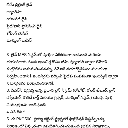
బీమ్ డ్రిల్లింగ్ లైన్
బ్యాండ్‌సా
యాంగిల్ లైన్
ప్లేట్/బార్ ప్రాసెసింగ్ లైన్
కోపింగ్ మెషిన్
మార్కింగ్ మెషిన్
3. లైన్ MES సిస్టమ్‌తో పూర్తిగా ఏకీకరణగా ఉంటుంది మరియు
తయారీదారు నుండి ఇంజనీర్ల కోసం టీమ్ వ్యూయర్ ద్వారా రిమోట్
కంట్రోల్‌ను అనుమతించవచ్చు, రిమోట్ డయాగ్నోసిస్‌ను సులభంగా
నిర్వహించడానికి ఇంజనీర్లను వర్కింగ్ సైట్‌కు పంపకుండా ఇంటర్నెట్ ద్వారా
సమస్యలను పరిష్కరించడానికి.
3. సిఎన్‌సి వ్యవస్థ అన్ని ప్రధాన లైన్ సిస్టమ్ (రోబోట్, రోలర్ టేబుల్, క్రాస్
కన్వేయర్, కొలిచే కార్ట్ మరియు గ్రిప్పర్, మార్కింగ్ సిస్టమ్) యొక్క పూర్తి
నియంత్రణను అందిస్తుంది.
4.ఎన్ రీడ్ *.
5. ఈ PKG500L
ప్లాస్మా కట్టింగ్ స్ట్రక్చరల్ ఫాబ్రికేషన్ సిస్టమ్స్
ఉక్కు
నిర్మాణంలో విస్తృతంగా ఉపయోగించబడుతుంది (భవన నిర్మాణాలు,