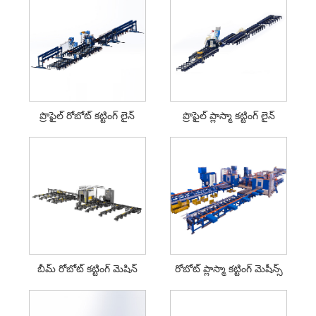
ప్రొఫైల్ రోబోట్ కట్టింగ్ లైన్
ప్రొఫైల్ ప్లాస్మా కట్టింగ్ లైన్
బీమ్ రోబోట్ కట్టింగ్ మెషిన్
రోబోట్ ప్లాస్మా కట్టింగ్ మెషీన్స్