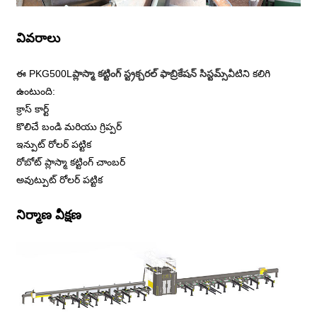
వివరాలు
ఈ PKG500L
ప్లాస్మా కట్టింగ్ స్ట్రక్చరల్ ఫాబ్రికేషన్ సిస్టమ్స్
వీటిని కలిగి
ఉంటుంది:
క్రాస్ కార్ట్
కొలిచే బండి మరియు గ్రిప్పర్
ఇన్పుట్ రోలర్ పట్టిక
రోబోట్ ప్లాస్మా కట్టింగ్ చాంబర్
అవుట్పుట్ రోలర్ పట్టిక
నిర్మాణ వీక్షణ