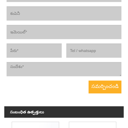
సంబంధిత ఉత్పత్తులు