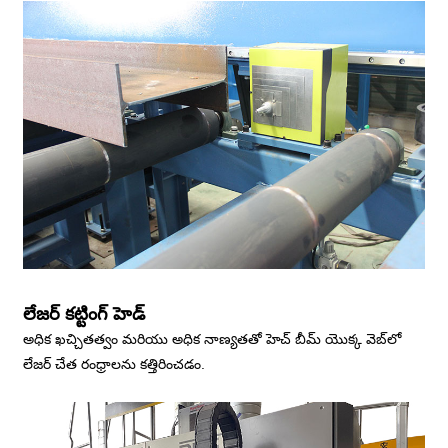
లేజర్ కట్టింగ్ హెడ్
అధిక ఖచ్చితత్వం మరియు అధిక నాణ్యతతో హెచ్ బీమ్ యొక్క వెబ్‌లో
లేజర్ చేత రంధ్రాలను కత్తిరించడం.