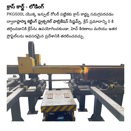
క్రాస్ కార్ట్ - లోడింగ్
PKG500L యొక్క ఇన్పుట్ రోలర్ పట్టికకు క్రాస్ కార్ట్ను సమగ్రపరచడం
ద్వారా
ప్లాస్మా కట్టింగ్ స్ట్రక్చరల్ ఫాబ్రికేషన్ సిస్టమ్స్
, క్రేన్ ప్రమాదాన్ని 0 కి
తగ్గించడానికి క్రేన్‌ను ఉపయోగించకుండా, హెచ్ కిరణాలు మరియు ఇతర
ప్రొఫైల్‌లను అవసరమైన ప్రదేశానికి తరలించవచ్చు.