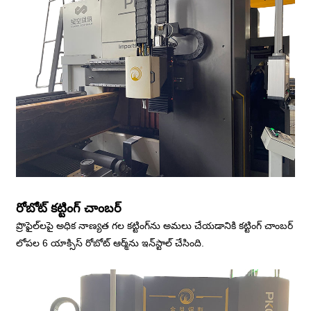
రోబోట్ కట్టింగ్ చాంబర్
ప్రొఫైల్‌లపై అధిక నాణ్యత గల కట్టింగ్‌ను అమలు చేయడానికి కట్టింగ్ చాంబర్
లోపల 6 యాక్సిస్ రోబోట్ ఆర్మ్‌ను ఇన్‌స్టాల్ చేసింది.