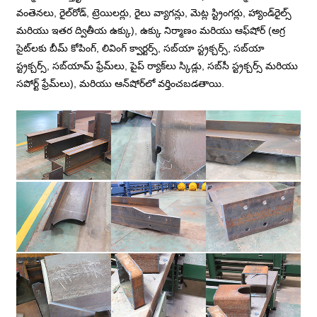
వంతెనలు, రైల్‌రోడ్, ట్రెయిలర్లు, రైలు వ్యాగన్లు, మెట్ల స్ట్రింగర్లు, హ్యాండ్‌రైల్స్
మరియు ఇతర ద్వితీయ ఉక్కు), ఉక్కు నిర్మాణం మరియు ఆఫ్‌షోర్ (అగ్ర
సైట్‌లకు బీమ్ కోపింగ్, లివింగ్ క్వార్టర్స్, సబ్‌యా స్ట్రక్చర్స్, సబ్‌యా
స్ట్రక్చర్స్, సబ్‌యామ్ ఫ్రేమ్‌లు, పైప్ ర్యాక్‌లు స్కిడ్లు, సబ్‌సీ స్ట్రక్చర్స్ మరియు
సపోర్ట్ ఫ్రేమ్‌లు), మరియు ఆన్‌షోర్‌లో వర్తించబడతాయి.