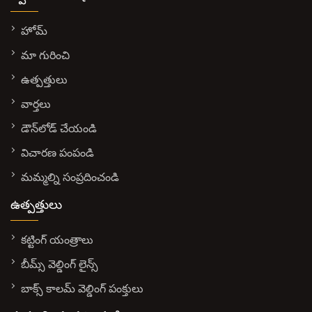
హోమ్
మా గురించి
ఉత్పత్తులు
వార్తలు
డౌన్‌లోడ్ చేయండి
విచారణ పంపండి
మమ్మల్ని సంప్రదించండి
ఉత్పత్తులు
కట్టింగ్ యంత్రాలు
బీమ్స్ వెల్డింగ్ లైన్స్
బాక్స్ కాలమ్ వెల్డింగ్ పంక్తులు