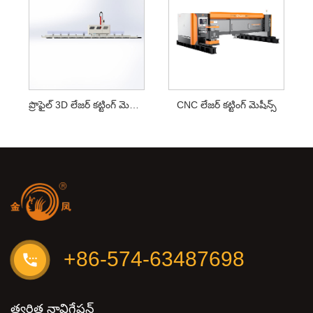
ప్రొఫైల్ 3D లేజర్ కట్టింగ్ మెషీన్లు
CNC లేజర్ కట్టింగ్ మెషీన్స్
+86-574-63487698
త్వరిత నావిగేషన్