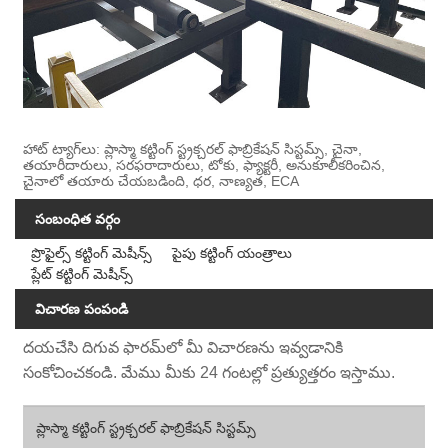
హాట్ ట్యాగ్‌లు: ప్లాస్మా కట్టింగ్ స్ట్రక్చరల్ ఫాబ్రికేషన్ సిస్టమ్స్, చైనా,
తయారీదారులు, సరఫరాదారులు, టోకు, ఫ్యాక్టరీ, అనుకూలీకరించిన,
చైనాలో తయారు చేయబడింది, ధర, నాణ్యత, ECA
సంబంధిత వర్గం
ప్రొఫైల్స్ కట్టింగ్ మెషీన్స్
పైపు కట్టింగ్ యంత్రాలు
ప్లేట్ కట్టింగ్ మెషీన్స్
విచారణ పంపండి
దయచేసి దిగువ ఫారమ్‌లో మీ విచారణను ఇవ్వడానికి
సంకోచించకండి. మేము మీకు 24 గంటల్లో ప్రత్యుత్తరం ఇస్తాము.