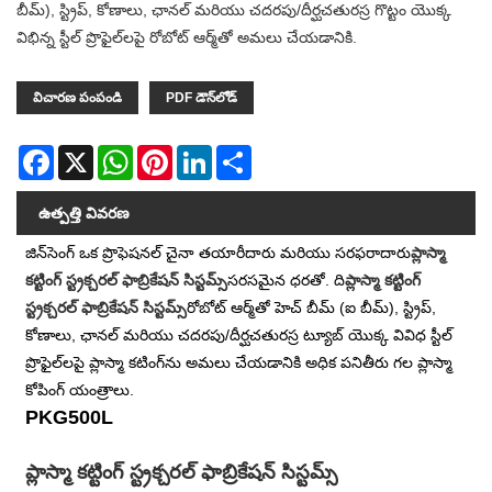
బీమ్), స్ట్రిప్, కోణాలు, ఛానల్ మరియు చదరపు/దీర్ఘచతురస్ర గొట్టం యొక్క
విభిన్న స్టీల్ ప్రొఫైల్‌లపై రోబోట్ ఆర్మ్‌తో అమలు చేయడానికి.
విచారణ పంపండి
PDF డౌన్‌లోడ్
Facebook
X
WhatsApp
Pinterest
LinkedIn
Share
ఉత్పత్తి వివరణ
జిన్‌సెంగ్ ఒక ప్రొఫెషనల్ చైనా తయారీదారు మరియు సరఫరాదారు
ప్లాస్మా
కట్టింగ్ స్ట్రక్చరల్ ఫాబ్రికేషన్ సిస్టమ్స్
సరసమైన ధరతో. ది
ప్లాస్మా కట్టింగ్
స్ట్రక్చరల్ ఫాబ్రికేషన్ సిస్టమ్స్
రోబోట్ ఆర్మ్‌తో హెచ్ బీమ్ (ఐ బీమ్), స్ట్రిప్,
కోణాలు, ఛానల్ మరియు చదరపు/దీర్ఘచతురస్ర ట్యూబ్ యొక్క వివిధ స్టీల్
ప్రొఫైల్‌లపై ప్లాస్మా కటింగ్‌ను అమలు చేయడానికి అధిక పనితీరు గల ప్లాస్మా
కోపింగ్ యంత్రాలు.
PKG500L
ప్లాస్మా కట్టింగ్ స్ట్రక్చరల్ ఫాబ్రికేషన్ సిస్టమ్స్